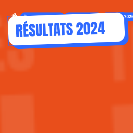
Étapes du concours
Règlement 2026
Résultats 202
RÉSULTATS 2024
Découvrez les lauréats territoriaux des Trophées NSI 2024.