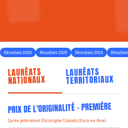
Résultats 2026
Résultats 2025
Résultats 2024
Résultat
LAURÉATS
LAURÉATS
TERRITORIAUX
NATIONAUX
PRIX DE L'ORIGINALITÉ - PREMIÈRE
Lycée polyvalent Christophe Colomb (Sucy-en-Brie)