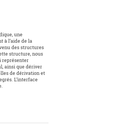
dique, une
 à l’aide de la
 venu des structures
ette structure, nous
i représenter
, ainsi que dériver
lles de dérivation et
grés. L’interface
e.