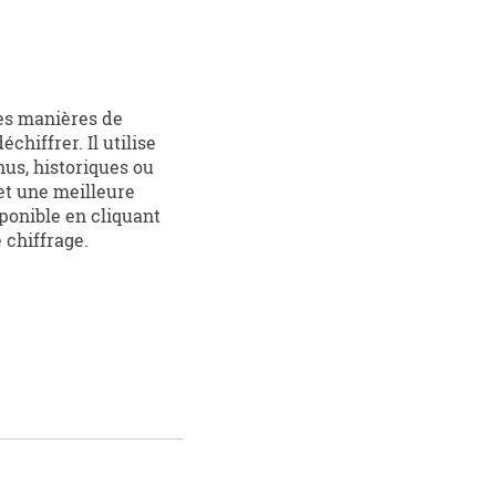
tes manières de
chiffrer. Il utilise
us, historiques ou
et une meilleure
sponible en cliquant
 chiffrage.